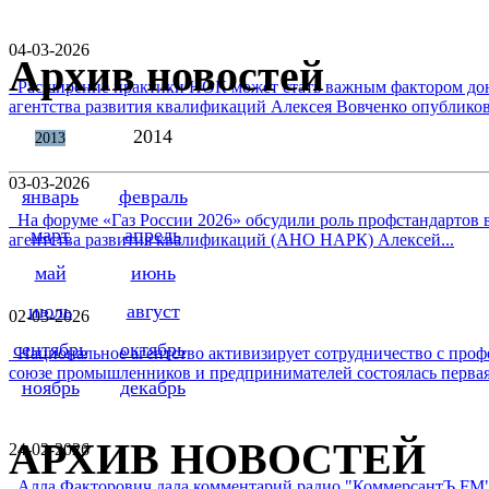
04-03-2026
Архив новостей
Расширение практики НОК может стать важным фактором дон
агентства развития квалификаций Алексея Вовченко опубликова
2014
2013
03-03-2026
январь
февраль
На форуме «Газ России 2026» обсудили роль профстандартов в
март
апрель
агентства развития квалификаций (АНО НАРК) Алексей...
май
июнь
июль
август
02-03-2026
сентябрь
октябрь
Национальное агентство активизирует сотрудничество с проф
союзе промышленников и предпринимателей состоялась первая 
ноябрь
декабрь
АРХИВ НОВОСТЕЙ
24-02-2026
Алла Факторович дала комментарий радио "КоммерсантЪ FM"