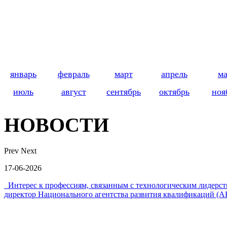
январь
февраль
март
апрель
м
июль
август
сентябрь
октябрь
ноя
НОВОСТИ
Prev
Next
17-06-2026
Интерес к профессиям, связанным с технологическим лидер
директор Национального агентства развития квалификаций (А