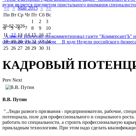
вузов является предметом пристального внимания специалистов 
<<
<
Май 2015
>
>>
Пн
Вт
Ср
Чт
Пт
Сб
Вс
1
2
3
20-02-2026
4
5
6
7
8
9
10
11
12
13
14
15
16
17
Алексей Вовченко прокомментировал газете "КоммерсантЪ" 
18
19
20
21
22
23
24
специалистов за рубежом В ходе Недели российского бизнеса
25
26
27
28
29
30
31
КАДРОВЫЙ ПОТЕНЦ
Prev
Next
В.В. Путин
"..Люди разного призвания - предприниматели, рабочие, спец
потенциала, поле для профессионального и социального роста
работать по специальности, а строить профессиональную карь
прикладным технологиям. При этом надо сделать квалификаци