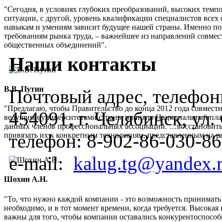
"Сегодня, в условиях глубоких преобразований, высоких темп
ситуации, с другой, уровень квалификации специалистов всех 
навыкам и умениям зависит будущее нашей страны. Именно по
требованиям рынка труда, – важнейшее из направлений совмес
общественных объединений".
Наши контакты
В.В. Путин
Почтовый адрес, телефоны
"Предлагаю, чтобы Правительство до конца 2012 года совмес
454091, г. Челябинск, ул
ведущими университетами страны приняло Национальный план
данных членов профессиональных ассоциаций. …восстановить
телефон:
8-902-86-030-86
привязать их к конкретным технологиям, представленным на 
e-mail:
kalug.tg@yandex.
Шохин А.Н.
"То, что нужно каждой компании - это возможность принимать
необходимо, и в тот момент времени, когда требуется. Высок
важны для того, чтобы компании оставались конкурентоспос