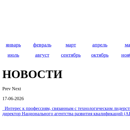
январь
февраль
март
апрель
м
июль
август
сентябрь
октябрь
ноя
НОВОСТИ
Prev
Next
17-06-2026
Интерес к профессиям, связанным с технологическим лидер
директор Национального агентства развития квалификаций (А