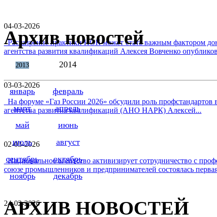
04-03-2026
Архив новостей
Расширение практики НОК может стать важным фактором дон
агентства развития квалификаций Алексея Вовченко опубликова
2014
2013
03-03-2026
январь
февраль
На форуме «Газ России 2026» обсудили роль профстандартов в
март
апрель
агентства развития квалификаций (АНО НАРК) Алексей...
май
июнь
июль
август
02-03-2026
сентябрь
октябрь
Национальное агентство активизирует сотрудничество с проф
союзе промышленников и предпринимателей состоялась первая 
ноябрь
декабрь
АРХИВ НОВОСТЕЙ
24-02-2026