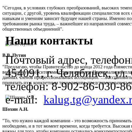
"Сегодня, в условиях глубоких преобразований, высоких темп
ситуации, с другой, уровень квалификации специалистов всех 
навыкам и умениям зависит будущее нашей страны. Именно по
требованиям рынка труда, – важнейшее из направлений совмес
общественных объединений".
Наши контакты
В.В. Путин
Почтовый адрес, телефоны
"Предлагаю, чтобы Правительство до конца 2012 года совмес
454091, г. Челябинск, ул
ведущими университетами страны приняло Национальный план
данных членов профессиональных ассоциаций. …восстановить
телефон:
8-902-86-030-86
привязать их к конкретным технологиям, представленным на 
e-mail:
kalug.tg@yandex.
Шохин А.Н.
"То, что нужно каждой компании - это возможность принимать
необходимо, и в тот момент времени, когда требуется. Высок
важны для того, чтобы компании оставались конкурентоспос