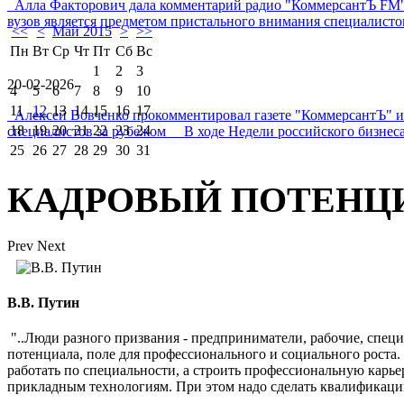
Алла Факторович дала комментарий радио "КоммерсантЪ FM"
вузов является предметом пристального внимания специалистов 
<<
<
Май 2015
>
>>
Пн
Вт
Ср
Чт
Пт
Сб
Вс
1
2
3
20-02-2026
4
5
6
7
8
9
10
11
12
13
14
15
16
17
Алексей Вовченко прокомментировал газете "КоммерсантЪ" 
18
19
20
21
22
23
24
специалистов за рубежом В ходе Недели российского бизнеса
25
26
27
28
29
30
31
КАДРОВЫЙ ПОТЕНЦ
Prev
Next
В.В. Путин
"..Люди разного призвания - предприниматели, рабочие, спец
потенциала, поле для профессионального и социального роста
работать по специальности, а строить профессиональную карь
прикладным технологиям. При этом надо сделать квалификаци