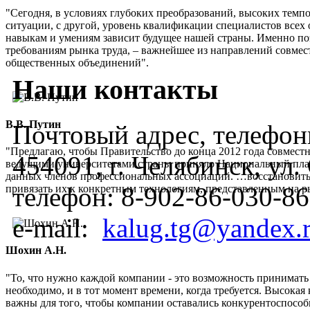
"Сегодня, в условиях глубоких преобразований, высоких темп
ситуации, с другой, уровень квалификации специалистов всех 
навыкам и умениям зависит будущее нашей страны. Именно по
требованиям рынка труда, – важнейшее из направлений совмес
общественных объединений".
Наши контакты
В.В. Путин
Почтовый адрес, телефоны
"Предлагаю, чтобы Правительство до конца 2012 года совмес
454091, г. Челябинск, ул
ведущими университетами страны приняло Национальный план
данных членов профессиональных ассоциаций. …восстановить
телефон:
8-902-86-030-86
привязать их к конкретным технологиям, представленным на 
e-mail:
kalug.tg@yandex.
Шохин А.Н.
"То, что нужно каждой компании - это возможность принимать
необходимо, и в тот момент времени, когда требуется. Высок
важны для того, чтобы компании оставались конкурентоспос