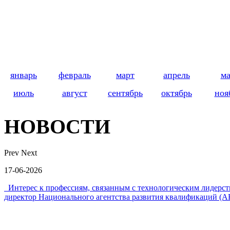
январь
февраль
март
апрель
м
июль
август
сентябрь
октябрь
ноя
НОВОСТИ
Prev
Next
17-06-2026
Интерес к профессиям, связанным с технологическим лидер
директор Национального агентства развития квалификаций (А