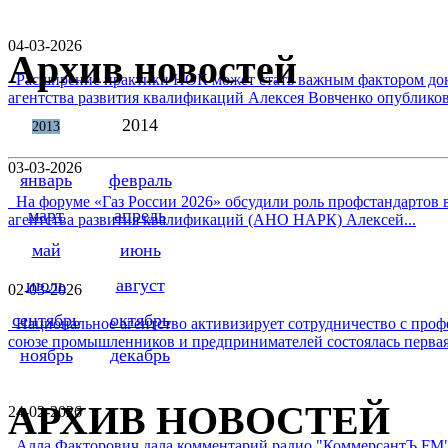
04-03-2026
Архив новостей
Расширение практики НОК может стать важным фактором дон
агентства развития квалификаций Алексея Вовченко опубликова
2014
2013
03-03-2026
январь
февраль
На форуме «Газ России 2026» обсудили роль профстандартов в
март
апрель
агентства развития квалификаций (АНО НАРК) Алексей...
май
июнь
июль
август
02-03-2026
сентябрь
октябрь
Национальное агентство активизирует сотрудничество с проф
союзе промышленников и предпринимателей состоялась первая 
ноябрь
декабрь
АРХИВ НОВОСТЕЙ
24-02-2026
Алла Факторович дала комментарий радио "КоммерсантЪ FM"