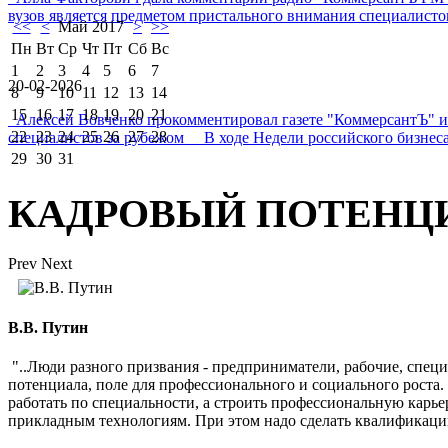
вузов является предметом пристального внимания специалистов 
<<
<
Май 2017
>
>>
Пн
Вт
Ср
Чт
Пт
Сб
Вс
1
2
3
4
5
6
7
20-02-2026
8
9
10
11
12
13
14
15
16
17
18
19
20
21
Алексей Вовченко прокомментировал газете "КоммерсантЪ" 
22
23
24
25
26
27
28
специалистов за рубежом В ходе Недели российского бизнеса
29
30
31
КАДРОВЫЙ ПОТЕНЦ
Prev
Next
В.В. Путин
"..Люди разного призвания - предприниматели, рабочие, спец
потенциала, поле для профессионального и социального роста
работать по специальности, а строить профессиональную карь
прикладным технологиям. При этом надо сделать квалификаци