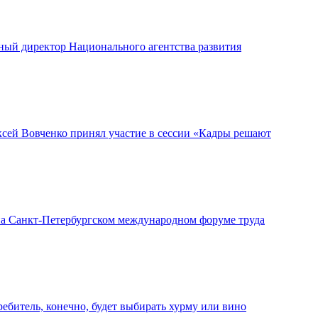
ый директор Национального агентства развития
ей Вовченко принял участие в сессии «Кадры решают
а Санкт-Петербургском международном форуме труда
битель, конечно, будет выбирать хурму или вино