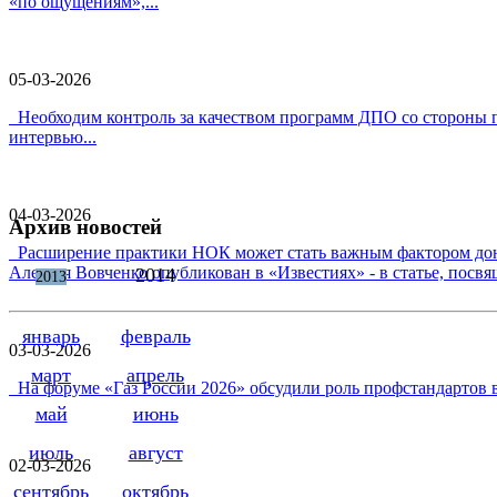
«по ощущениям»,...
05-03-2026
Необходим контроль за качеством программ ДПО со стороны п
интервью...
04-03-2026
Архив новостей
Расширение практики НОК может стать важным фактором дон
Алексея Вовченко опубликован в «Известиях» - в статье, посв
2014
2013
январь
февраль
03-03-2026
март
апрель
На форуме «Газ России 2026» обсудили роль профстандартов 
май
июнь
июль
август
02-03-2026
сентябрь
октябрь