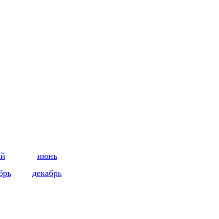
ай
июнь
брь
декабрь