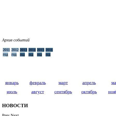
Архив событий
2011
2012
2013
2014
2015
2016
год
год
год
год
год
год
январь
февраль
март
апрель
м
июль
август
сентябрь
октябрь
ноя
НОВОСТИ
Prev
Next