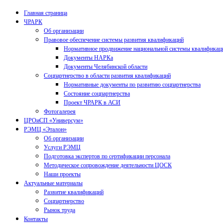
Главная страница
ЧРАРК
Об организации
Правовое обеспечение системы развития квалификаций
Нормативное продвижение национальной системы квалификац
Документы НАРКа
Документы Челябинской области
Соцпартнерство в области развития квалификаций
Нормативные документы по развитию соцпартнерства
Состояние соцпартнерства
Проект ЧРАРК в АСИ
Фотогалерея
ЦРОиСП «Универсум»
РЭМЦ «Эталон»
Об организации
Услуги РЭМЦ
Подготовка экспертов по сертификации персонала
Методическое сопровождение деятельности ЦОСК
Наши проекты
Актуальные материалы
Развитие квалификаций
Соцпартнерство
Рынок труда
Контакты