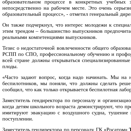
образовательном процессе в конкретных учебных 
непосредственно на рабочем месте. Это очень серьез
образовательный процесс», - отметил генеральный ди
Он также подчеркнул, что интерес молодежи к специал
этим трендом – большинство выпускников предпочитае
реальными компетенциями выпускников.
Тезис о недостаточной вовлеченности общего образова
РСПП по СПО, профессиональному обучению и проф
всей стране должны открываться специализированные л
плоды.
«Часто задают вопрос, когда надо начинать. Мы на 
беспилотников, мы поняли, что должны сделать реш
сообщил, что как только открывается беспилотная лабор
Заместитель гендиректора по персоналу и организа
когда детям школьного возраста демонстрируют, что пр
имитируют эвакуацию с воздушного судна, тушение п
поступлении.
Заместитель гендиректора по персоналу ГК «Росатом»