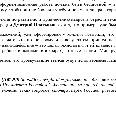
рофориентационная работа должна быть бесшовной – в
тому, чтобы они не бросили учебу и не сменили траектор
енты по развитию и привлечению кадров в отрасли техно
ерации
Дмитрий Платыгин
заявил, что примеры уже бы
искажений, уже сформирован - коллеги говорили, чт
, желательно по целевому договору, затем пришел на 
 взаимодействие – это целая технология, и ей владеют
требности экономики в кадрах, который готовит Минтру
метил, что прозвучавшие тезисы будут использованы Нац
м (ПМЭФ)
https://forum-spb.ru/
– уникальное событие в ми
и Президента Российской Федерации. За прошедшие го
 экономических вопросов, стоящих перед Россией, разви