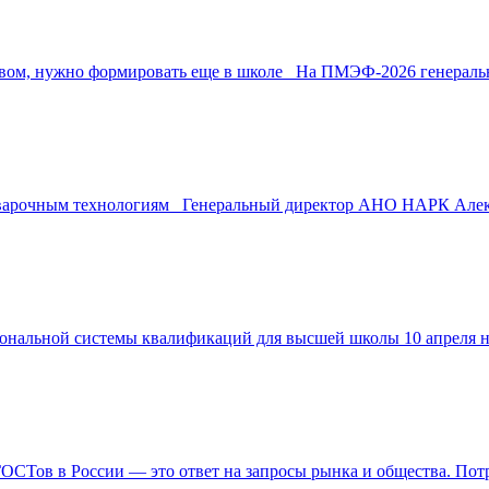
твом, нужно формировать еще в школе На ПМЭФ-2026 генеральн
варочным технологиям Генеральный директор АНО НАРК Алекс
нальной системы квалификаций для высшей школы 10 апреля н
Тов в России — это ответ на запросы рынка и общества. Потре