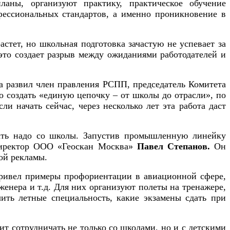
аны, организуют практику, практическое обучение
офессиональных стандартов, а именно проникновение в
стет, но школьная подготовка зачастую не успевает за
это создает разрыв между ожиданиями работодателей и
ва развил член правления РСПП, председатель Комитета
 создать «единую цепочку – от школы до отрасли», по
и начать сейчас, через несколько лет эта работа даст
инать надо со школы. Запустив промышленную линейку
 директор ООО «Геоскан Москва»
Павел Степанов.
Он
кой рекламы.
ивел примеры профориентации в авиационной сфере,
женера и т.д. Для них организуют полеты на тренажере,
ить летные специальность, какие экзамены сдать при
ит сотрудничать не только со школами, но и с детскими