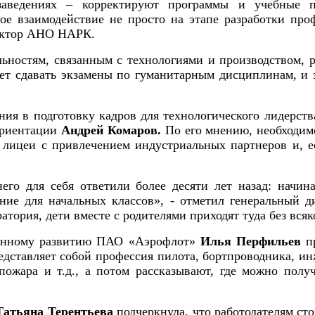
заведениях – корректируют программы и учебные пл
ное взаимодействие не просто на этапе разработки пр
ректор АНО НАРК.
ьностям, связанным с технологиями и производством, ра
т сдавать экзамены по гуманитарным дисциплинам, и 
ния в подготовку кадров для технологического лидерст
ориентации
Андрей Комаров.
По его мнению, необходимо
ицеи с привлечением индустриальных партнеров и, есл
него для себя ответили более десяти лет назад: нач
ение для начальных классов», - отметил генеральный
атория, дети вместе с родителями приходят туда без вся
ционному развитию ПАО «Аэрофлот»
Илья Перфильев
пр
едставляет собой профессия пилота, бортпроводника, ин
ожара и т.д., а потом рассказывают, где можно получ
Татьяна Терентьева
подчеркнула, что работодателям сто