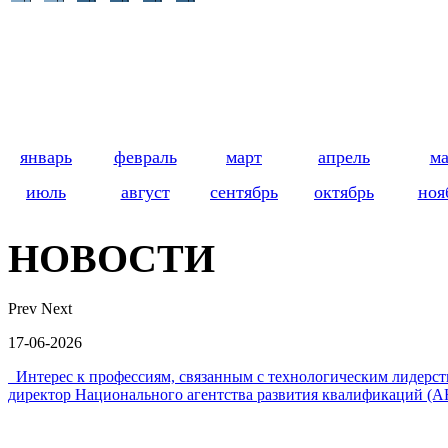
январь
февраль
март
апрель
м
июль
август
сентябрь
октябрь
ноя
НОВОСТИ
Prev
Next
17-06-2026
Интерес к профессиям, связанным с технологическим лидер
директор Национального агентства развития квалификаций (А