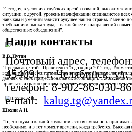
"Сегодня, в условиях глубоких преобразований, высоких темп
ситуации, с другой, уровень квалификации специалистов всех 
навыкам и умениям зависит будущее нашей страны. Именно по
требованиям рынка труда, – важнейшее из направлений совмес
общественных объединений".
Наши контакты
В.В. Путин
Почтовый адрес, телефоны
"Предлагаю, чтобы Правительство до конца 2012 года совмес
454091, г. Челябинск, ул
ведущими университетами страны приняло Национальный план
данных членов профессиональных ассоциаций. …восстановить
телефон:
8-902-86-030-86
привязать их к конкретным технологиям, представленным на 
e-mail:
kalug.tg@yandex.
Шохин А.Н.
"То, что нужно каждой компании - это возможность принимать
необходимо, и в тот момент времени, когда требуется. Высок