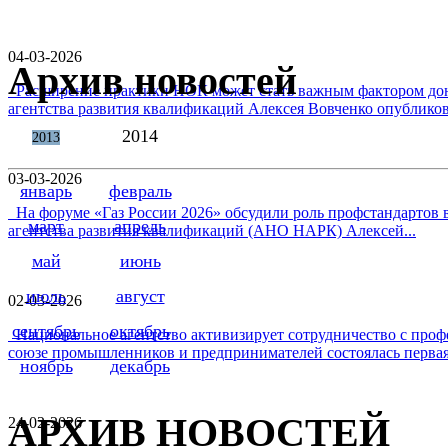
04-03-2026
Архив новостей
Расширение практики НОК может стать важным фактором дон
агентства развития квалификаций Алексея Вовченко опубликова
2014
2013
03-03-2026
январь
февраль
На форуме «Газ России 2026» обсудили роль профстандартов в
март
апрель
агентства развития квалификаций (АНО НАРК) Алексей...
май
июнь
июль
август
02-03-2026
сентябрь
октябрь
Национальное агентство активизирует сотрудничество с проф
союзе промышленников и предпринимателей состоялась первая 
ноябрь
декабрь
АРХИВ НОВОСТЕЙ
24-02-2026