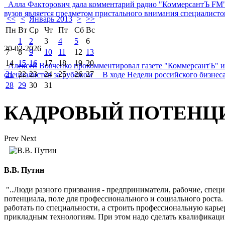
Алла Факторович дала комментарий радио "КоммерсантЪ FM"
вузов является предметом пристального внимания специалистов 
<<
<
Январь 2013
>
>>
Пн
Вт
Ср
Чт
Пт
Сб
Вс
1
2
3
4
5
6
20-02-2026
7
8
9
10
11
12
13
14
15
16
17
18
19
20
Алексей Вовченко прокомментировал газете "КоммерсантЪ" 
21
22
23
24
25
26
27
специалистов за рубежом В ходе Недели российского бизнеса
28
29
30
31
КАДРОВЫЙ ПОТЕНЦ
Prev
Next
В.В. Путин
"..Люди разного призвания - предприниматели, рабочие, спец
потенциала, поле для профессионального и социального роста
работать по специальности, а строить профессиональную карь
прикладным технологиям. При этом надо сделать квалификаци