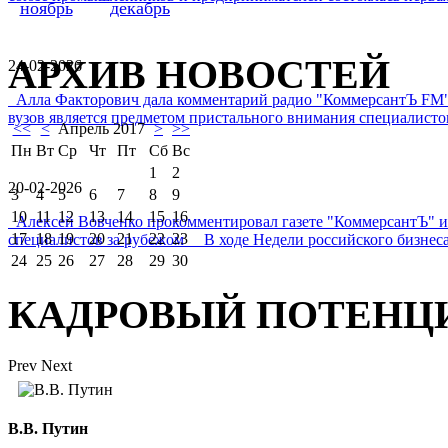
ноябрь
декабрь
АРХИВ НОВОСТЕЙ
24-02-2026
Алла Факторович дала комментарий радио "КоммерсантЪ FM"
вузов является предметом пристального внимания специалистов 
<<
<
Апрель 2017
>
>>
Пн
Вт
Ср
Чт
Пт
Сб
Вс
1
2
20-02-2026
3
4
5
6
7
8
9
10
11
12
13
14
15
16
Алексей Вовченко прокомментировал газете "КоммерсантЪ" 
17
18
19
20
21
22
23
специалистов за рубежом В ходе Недели российского бизнеса
24
25
26
27
28
29
30
КАДРОВЫЙ ПОТЕНЦ
Prev
Next
В.В. Путин