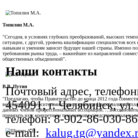
Топилин М.А.
"Сегодня, в условиях глубоких преобразований, высоких темп
ситуации, с другой, уровень квалификации специалистов всех 
навыкам и умениям зависит будущее нашей страны. Именно по
требованиям рынка труда, – важнейшее из направлений совмес
общественных объединений".
Наши контакты
В.В. Путин
Почтовый адрес, телефоны
"Предлагаю, чтобы Правительство до конца 2012 года совмес
454091, г. Челябинск, ул
ведущими университетами страны приняло Национальный план
данных членов профессиональных ассоциаций. …восстановить
телефон:
8-902-86-030-86
привязать их к конкретным технологиям, представленным на 
e-mail:
kalug.tg@yandex.