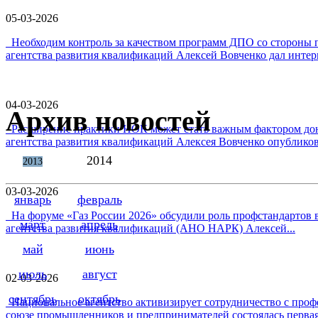
05-03-2026
Необходим контроль за качеством программ ДПО со стороны 
агентства развития квалификаций Алексей Вовченко дал интерв
04-03-2026
Архив новостей
Расширение практики НОК может стать важным фактором дон
агентства развития квалификаций Алексея Вовченко опубликова
2014
2013
03-03-2026
январь
февраль
На форуме «Газ России 2026» обсудили роль профстандартов в
март
апрель
агентства развития квалификаций (АНО НАРК) Алексей...
май
июнь
июль
август
02-03-2026
сентябрь
октябрь
Национальное агентство активизирует сотрудничество с проф
союзе промышленников и предпринимателей состоялась первая 