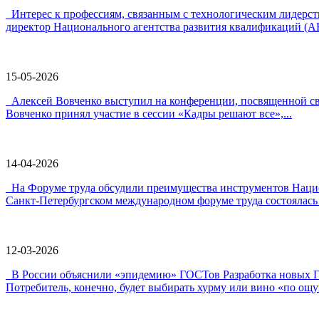
Интерес к профессиям, связанным с технологическим лидер
директор Национального агентства развития квалификаций (А
15-05-2026
Алексей Вовченко выступил на конференции, посвященной 
Вовченко принял участие в сессии «Кадры решают все»,...
14-04-2026
На Форуме труда обсудили преимущества инструментов Наци
Санкт-Петербургском международном форуме труда состоялась 
12-03-2026
В России объяснили «эпидемию» ГОСТов Разработка новых ГО
Потребитель, конечно, будет выбирать хурму или вино «по ощу