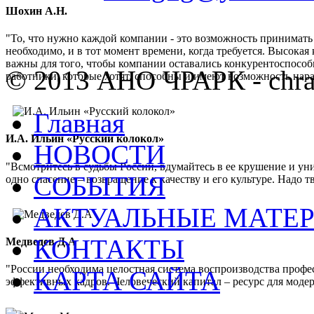
Шохин А.Н.
"То, что нужно каждой компании - это возможность принимать
необходимо, и в тот момент времени, когда требуется. Высок
важны для того, чтобы компании оставались конкурентоспос
© 2013 АНО ЧРАРК - chra
работники, которые хотят, способны и имеют возможность нар
Главная
И.А. Ильин «Русский колокол»
НОВОСТИ
"Всмотритесь в судьбы России, вдумайтесь в ее крушение и ун
СОБЫТИЯ
одно спасение – возвращение к качеству и его культуре. Надо 
АКТУАЛЬНЫЕ МАТЕ
КОНТАКТЫ
Медведев Д.А
"России необходима целостная система воспроизводства проф
КАРТА САЙТА
эффективных кадров. Человеческий капитал – ресурс для мод