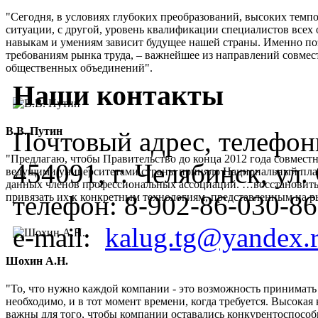
"Сегодня, в условиях глубоких преобразований, высоких темп
ситуации, с другой, уровень квалификации специалистов всех 
навыкам и умениям зависит будущее нашей страны. Именно по
требованиям рынка труда, – важнейшее из направлений совмес
общественных объединений".
Наши контакты
В.В. Путин
Почтовый адрес, телефоны
"Предлагаю, чтобы Правительство до конца 2012 года совмес
454091, г. Челябинск, ул
ведущими университетами страны приняло Национальный план
данных членов профессиональных ассоциаций. …восстановить
телефон:
8-902-86-030-86
привязать их к конкретным технологиям, представленным на 
e-mail:
kalug.tg@yandex.
Шохин А.Н.
"То, что нужно каждой компании - это возможность принимать
необходимо, и в тот момент времени, когда требуется. Высок
важны для того, чтобы компании оставались конкурентоспос