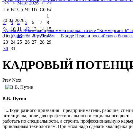
<<
<
Март 2026
>
>>
Пн
Вт
Ср
Чт
Пт
Сб
Вс
1
20-02-2026
2
3
4
5
6
7
8
9
10
11
12
13
14
15
Алексей Вовченко прокомментировал газете "КоммерсантЪ" 
16
17
18
19
20
21
22
специалистов за рубежом В ходе Недели российского бизнеса
23
24
25
26
27
28
29
30
31
КАДРОВЫЙ ПОТЕНЦ
Prev
Next
В.В. Путин
"..Люди разного призвания - предприниматели, рабочие, спец
потенциала, поле для профессионального и социального роста
работать по специальности, а строить профессиональную карь
прикладным технологиям. При этом надо сделать квалификаци