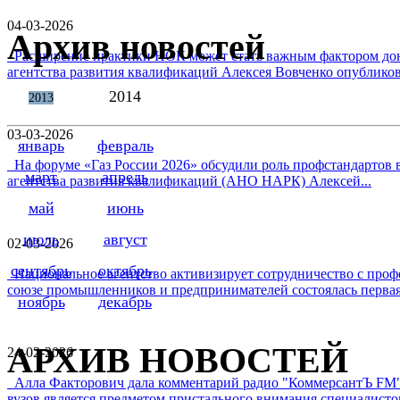
04-03-2026
Архив новостей
Расширение практики НОК может стать важным фактором дон
агентства развития квалификаций Алексея Вовченко опубликова
2014
2013
03-03-2026
январь
февраль
На форуме «Газ России 2026» обсудили роль профстандартов в
март
апрель
агентства развития квалификаций (АНО НАРК) Алексей...
май
июнь
июль
август
02-03-2026
сентябрь
октябрь
Национальное агентство активизирует сотрудничество с проф
союзе промышленников и предпринимателей состоялась первая 
ноябрь
декабрь
АРХИВ НОВОСТЕЙ
24-02-2026
Алла Факторович дала комментарий радио "КоммерсантЪ FM"
вузов является предметом пристального внимания специалистов 