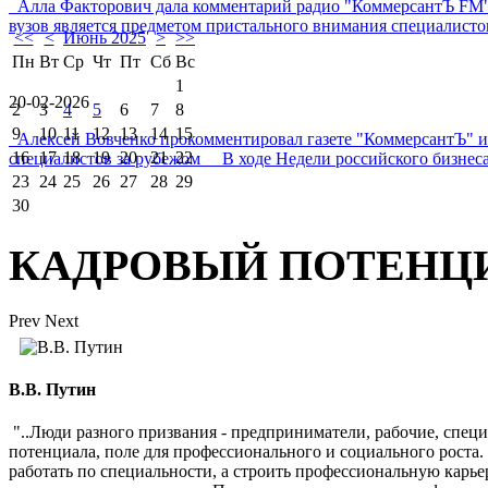
Алла Факторович дала комментарий радио "КоммерсантЪ FM"
вузов является предметом пристального внимания специалистов 
<<
<
Июнь 2025
>
>>
Пн
Вт
Ср
Чт
Пт
Сб
Вс
1
20-02-2026
2
3
4
5
6
7
8
9
10
11
12
13
14
15
Алексей Вовченко прокомментировал газете "КоммерсантЪ" 
16
17
18
19
20
21
22
специалистов за рубежом В ходе Недели российского бизнеса
23
24
25
26
27
28
29
30
КАДРОВЫЙ ПОТЕНЦ
Prev
Next
В.В. Путин
"..Люди разного призвания - предприниматели, рабочие, спец
потенциала, поле для профессионального и социального роста
работать по специальности, а строить профессиональную карь