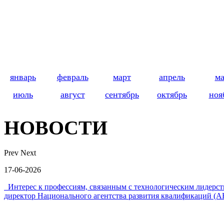
январь
февраль
март
апрель
м
июль
август
сентябрь
октябрь
ноя
НОВОСТИ
Prev
Next
17-06-2026
Интерес к профессиям, связанным с технологическим лидер
директор Национального агентства развития квалификаций (А