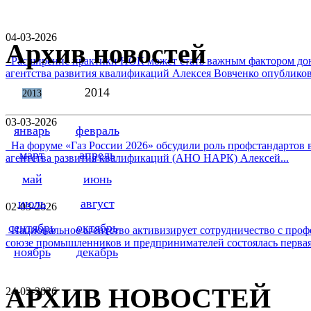
04-03-2026
Архив новостей
Расширение практики НОК может стать важным фактором дон
агентства развития квалификаций Алексея Вовченко опубликова
2014
2013
03-03-2026
январь
февраль
На форуме «Газ России 2026» обсудили роль профстандартов в
март
апрель
агентства развития квалификаций (АНО НАРК) Алексей...
май
июнь
июль
август
02-03-2026
сентябрь
октябрь
Национальное агентство активизирует сотрудничество с проф
союзе промышленников и предпринимателей состоялась первая 
ноябрь
декабрь
АРХИВ НОВОСТЕЙ
24-02-2026