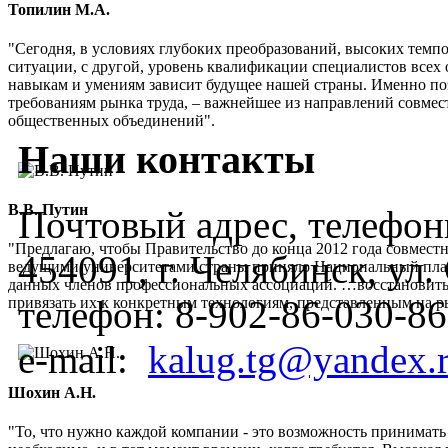
Топилин М.А.
"Сегодня, в условиях глубоких преобразований, высоких темп
ситуации, с другой, уровень квалификации специалистов всех 
навыкам и умениям зависит будущее нашей страны. Именно по
требованиям рынка труда, – важнейшее из направлений совмес
общественных объединений".
Наши контакты
В.В. Путин
Почтовый адрес, телефоны
"Предлагаю, чтобы Правительство до конца 2012 года совмес
454091, г. Челябинск, ул
ведущими университетами страны приняло Национальный план
данных членов профессиональных ассоциаций. …восстановить
телефон:
8-902-86-030-86
привязать их к конкретным технологиям, представленным на 
e-mail:
kalug.tg@yandex.
Шохин А.Н.
"То, что нужно каждой компании - это возможность принимать