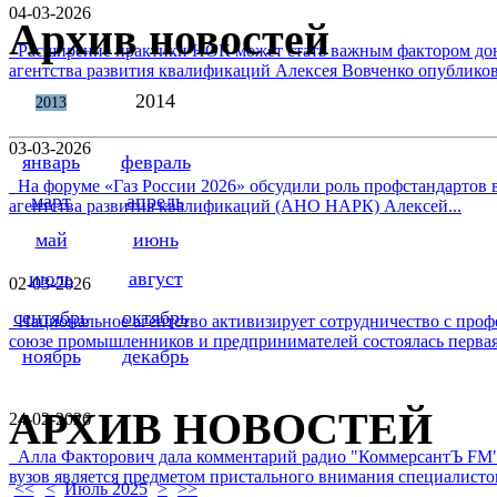
04-03-2026
Архив новостей
Расширение практики НОК может стать важным фактором дон
агентства развития квалификаций Алексея Вовченко опубликова
2014
2013
03-03-2026
январь
февраль
На форуме «Газ России 2026» обсудили роль профстандартов в
март
апрель
агентства развития квалификаций (АНО НАРК) Алексей...
май
июнь
июль
август
02-03-2026
сентябрь
октябрь
Национальное агентство активизирует сотрудничество с проф
союзе промышленников и предпринимателей состоялась первая 
ноябрь
декабрь
АРХИВ НОВОСТЕЙ
24-02-2026
Алла Факторович дала комментарий радио "КоммерсантЪ FM"
вузов является предметом пристального внимания специалистов 
<<
<
Июль 2025
>
>>