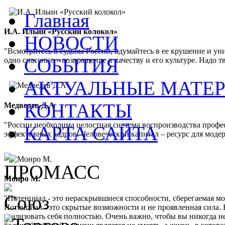
Главная
И.А. Ильин «Русский колокол»
НОВОСТИ
"Всмотритесь в судьбы России, вдумайтесь в ее крушение и ун
СОБЫТИЯ
одно спасение – возвращение к качеству и его культуре. Надо 
АКТУАЛЬНЫЕ МАТЕ
КОНТАКТЫ
Медведев Д.А
"России необходима целостная система воспроизводства проф
КАРТА САЙТА
эффективных кадров. Человеческий капитал – ресурс для мод
Монро М.
"Потенциал - это нераскрывшиеся способности, сберегаемая м
Потенциал - это скрытые возможности и не проявленная сила. 
реализовать себя полностью. Очень важно, чтобы вы никогда не