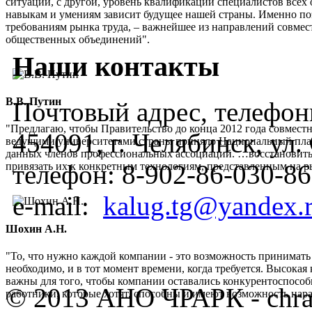
ситуации, с другой, уровень квалификации специалистов всех 
навыкам и умениям зависит будущее нашей страны. Именно по
требованиям рынка труда, – важнейшее из направлений совмес
общественных объединений".
Наши контакты
В.В. Путин
Почтовый адрес, телефоны
"Предлагаю, чтобы Правительство до конца 2012 года совмес
454091, г. Челябинск, ул
ведущими университетами страны приняло Национальный план
данных членов профессиональных ассоциаций. …восстановить
телефон:
8-902-86-030-86
привязать их к конкретным технологиям, представленным на 
e-mail:
kalug.tg@yandex.
Шохин А.Н.
"То, что нужно каждой компании - это возможность принимать
необходимо, и в тот момент времени, когда требуется. Высок
важны для того, чтобы компании оставались конкурентоспос
© 2013 АНО ЧРАРК - chra
работники, которые хотят, способны и имеют возможность нар