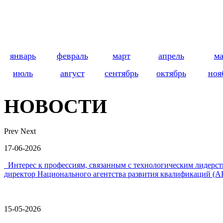
январь
февраль
март
апрель
м
июль
август
сентябрь
октябрь
ноя
НОВОСТИ
Prev
Next
17-06-2026
Интерес к профессиям, связанным с технологическим лидер
директор Национального агентства развития квалификаций (А
15-05-2026