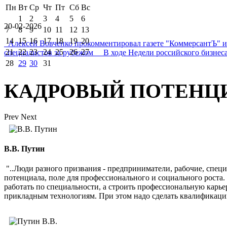
Пн
Вт
Ср
Чт
Пт
Сб
Вс
1
2
3
4
5
6
20-02-2026
7
8
9
10
11
12
13
14
15
16
17
18
19
20
Алексей Вовченко прокомментировал газете "КоммерсантЪ" 
21
22
23
24
25
26
27
специалистов за рубежом В ходе Недели российского бизнеса
28
29
30
31
КАДРОВЫЙ ПОТЕНЦ
Prev
Next
В.В. Путин
"..Люди разного призвания - предприниматели, рабочие, спец
потенциала, поле для профессионального и социального роста
работать по специальности, а строить профессиональную карь
прикладным технологиям. При этом надо сделать квалификаци