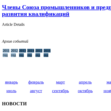
Члены Союза промышленников и предпр
развития квалификаций
Article Details
Архив событий
2011
2012
2013
2014
2015
2016
год
год
год
год
год
год
январь
февраль
март
апрель
м
июль
август
сентябрь
октябрь
ноя
НОВОСТИ