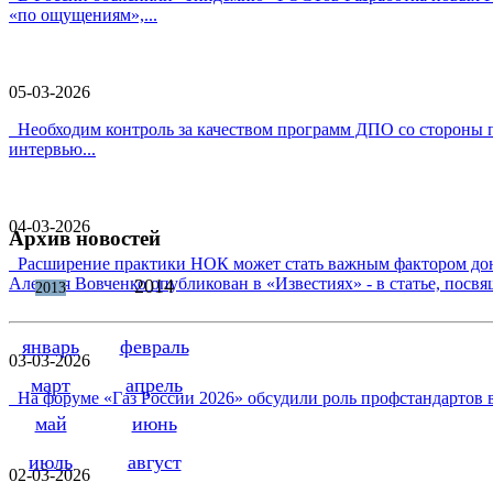
«по ощущениям»,...
05-03-2026
Необходим контроль за качеством программ ДПО со стороны п
интервью...
04-03-2026
Архив новостей
Расширение практики НОК может стать важным фактором дон
Алексея Вовченко опубликован в «Известиях» - в статье, посв
2014
2013
январь
февраль
03-03-2026
март
апрель
На форуме «Газ России 2026» обсудили роль профстандартов 
май
июнь
июль
август
02-03-2026