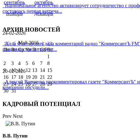
сентябрь
октябрь
Национальное агентство активизирует сотрудничество с про
состоялась первая встреча...
ноябрь
декабрь
АРХИВ НОВОСТЕЙ
24-02-2026
<<
<
Май 2016
>
>>
Алла Факторович дала комментарий радио "КоммерсантЪ FM" 
специалистов и требует...
Пн
Вт
Ср
Чт
Пт
Сб
Вс
1
2
3
4
5
6
7
8
9
10
11
12
13
14
15
20-02-2026
16
17
18
19
20
21
22
Алексей Вовченко прокомментировал газете "КоммерсантЪ" и
23
24
25
26
27
28
29
компании обсудили...
30
31
КАДРОВЫЙ ПОТЕНЦИАЛ
Prev
Next
В.В. Путин