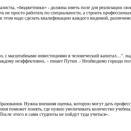
иалисты, «бюджетники» - должны иметь поле для реализации сво
ь не просто работать по специальности, а строить профессионал
 этом надо сделать квалификацию каждого видимой, различимо
его, с масштабными инвестициями в человеческий капитал…". н
аждому неэффективно, – пишет Путин .- Необходимо гораздо по
бразования. Нужна внешняя оценка, которую могут дать профес
ния поможет понять, где нужно увеличивать количество учебных
После этого и сами студенты не пойдут туда учиться».