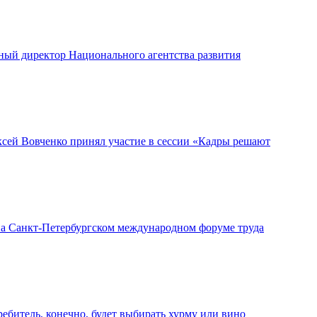
ый директор Национального агентства развития
ей Вовченко принял участие в сессии «Кадры решают
а Санкт-Петербургском международном форуме труда
битель, конечно, будет выбирать хурму или вино