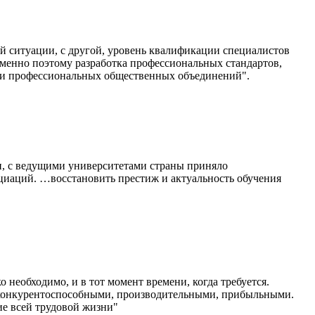
ой ситуации, с другой, уровень квалификации специалистов
Именно поэтому разработка профессиональных стандартов,
й и профессиональных общественных объединений".
и, с ведущими университетами страны приняло
циаций. …восстановить престиж и актуальность обучения
 необходимо, и в тот момент времени, когда требуется.
 конкурентоспособными, производительными, прибыльными.
ие всей трудовой жизни"