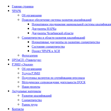
Главная страница
ЧРАРК
Об организации
Правовое обеспечение системы развития квалификаций
Нормативное продвижение национальной системы квалификац
Документы НАРКа
Документы Челябинской области
Соцпартнерство в области развития квалификаций
Нормативные документы по развитию соцпартнерства
Состояние соцпартнерства
Проект ЧРАРК в АСИ
Фотогалерея
ЦРОиСП «Универсум»
РЭМЦ «Эталон»
Об организации
Услуги РЭМЦ
Подготовка экспертов по сертификации персонала
Методическое сопровождение деятельности ЦОСК
Наши проекты
Актуальные материалы
Развитие квалификаций
Соцпартнерство
Рынок труда
Контакты