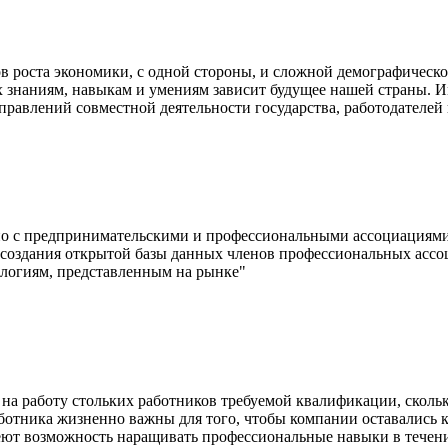
ов роста экономики, с одной стороны, и сложной демографическ
их знаниям, навыкам и умениям зависит будущее нашей страны. 
правлений совместной деятельности государства, работодателе
тно с предпринимательскими и профессиональными ассоциациям
создания открытой базы данных членов профессиональных ассо
логиям, представленным на рынке"
на работу стольких работников требуемой квалификации, сколько
ботника жизненно важны для того, чтобы компании оставались
меют возможность наращивать профессиональные навыки в течен