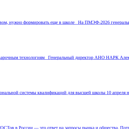
твом, нужно формировать еще в школе На ПМЭФ-2026 генеральн
варочным технологиям Генеральный директор АНО НАРК Алекс
нальной системы квалификаций для высшей школы 10 апреля н
Тов в России — это ответ на запросы рынка и общества. Потре