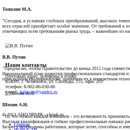
Топилин М.А.
"Сегодня, в условиях глубоких преобразований, высоких темп
всех отраслей приобретает особое значение. От требований к 
отвечающих всем требованиям рынка труда, – важнейшее из на
В.В. Путин
Наши контакты
"Предлагаю, чтобы Правительство до конца 2012 года совмес
Национальный план развития профессиональных стандартов и 
Почтовый адрес, телефоны и e-mail:
прикладным квалификациям, привязать их к конкретным техно
454091, г. Челябинск, ул. Свободы, 155, офис 201
телефон:
8-902-86-030-86
e-mail:
kalug.tg@yandex.ru
Шохин А.Н.
© 2013 АНО ЧРАРК - chrark.ru
"То, что нужно каждой компании - это возможность принимать 
Высокая квалификация и гибкие профессиональные навыки ра
Главная
Бизнесу необходимы работники, которые хотят, способны и и
НОВОСТИ