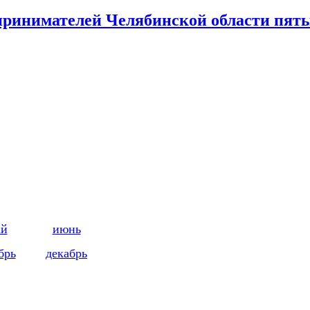
инимателей Челябинской области пятым
ай
июнь
брь
декабрь