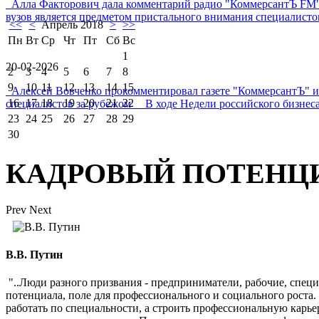
Алла Факторович дала комментарий радио "КоммерсантЪ FM"
вузов является предметом пристального внимания специалистов 
<<
<
Апрель 2018
>
>>
Пн
Вт
Ср
Чт
Пт
Сб
Вс
1
20-02-2026
2
3
4
5
6
7
8
9
10
11
12
13
14
15
Алексей Вовченко прокомментировал газете "КоммерсантЪ" 
16
17
18
19
20
21
22
специалистов за рубежом В ходе Недели российского бизнеса
23
24
25
26
27
28
29
30
КАДРОВЫЙ ПОТЕНЦ
Prev
Next
В.В. Путин
"..Люди разного призвания - предприниматели, рабочие, спец
потенциала, поле для профессионального и социального роста
работать по специальности, а строить профессиональную карь