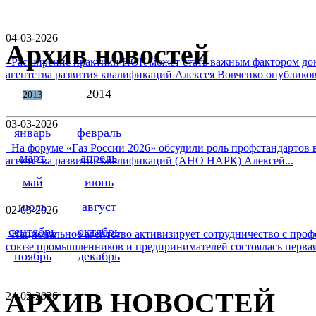
04-03-2026
Архив новостей
Расширение практики НОК может стать важным фактором дон
агентства развития квалификаций Алексея Вовченко опубликова
2014
2013
03-03-2026
январь
февраль
На форуме «Газ России 2026» обсудили роль профстандартов в
март
апрель
агентства развития квалификаций (АНО НАРК) Алексей...
май
июнь
июль
август
02-03-2026
сентябрь
октябрь
Национальное агентство активизирует сотрудничество с проф
союзе промышленников и предпринимателей состоялась первая 
ноябрь
декабрь
АРХИВ НОВОСТЕЙ
24-02-2026