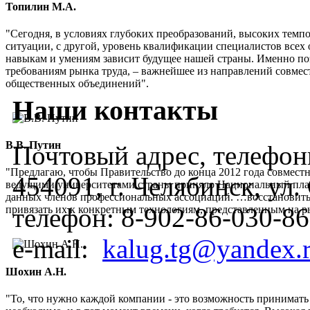
Топилин М.А.
"Сегодня, в условиях глубоких преобразований, высоких темп
ситуации, с другой, уровень квалификации специалистов всех 
навыкам и умениям зависит будущее нашей страны. Именно по
требованиям рынка труда, – важнейшее из направлений совмес
общественных объединений".
Наши контакты
В.В. Путин
Почтовый адрес, телефоны
"Предлагаю, чтобы Правительство до конца 2012 года совмес
454091, г. Челябинск, ул
ведущими университетами страны приняло Национальный план
данных членов профессиональных ассоциаций. …восстановить
телефон:
8-902-86-030-86
привязать их к конкретным технологиям, представленным на 
e-mail:
kalug.tg@yandex.
Шохин А.Н.
"То, что нужно каждой компании - это возможность принимать