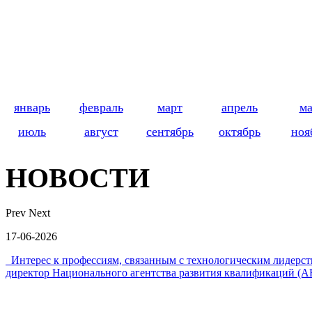
январь
февраль
март
апрель
м
июль
август
сентябрь
октябрь
ноя
НОВОСТИ
Prev
Next
17-06-2026
Интерес к профессиям, связанным с технологическим лидер
директор Национального агентства развития квалификаций (А