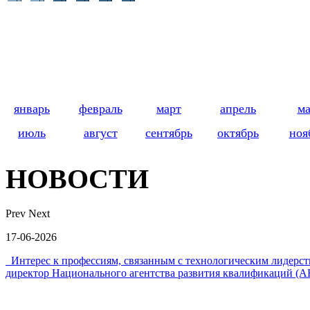
январь
февраль
март
апрель
м
июль
август
сентябрь
октябрь
ноя
НОВОСТИ
Prev
Next
17-06-2026
Интерес к профессиям, связанным с технологическим лидер
директор Национального агентства развития квалификаций (А