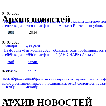
04-03-2026
Архив новостей
Расширение практики НОК может стать важным фактором дон
агентства развития квалификаций Алексея Вовченко опубликова
2014
2013
03-03-2026
январь
февраль
На форуме «Газ России 2026» обсудили роль профстандартов в
март
апрель
агентства развития квалификаций (АНО НАРК) Алексей...
май
июнь
июль
август
02-03-2026
сентябрь
октябрь
Национальное агентство активизирует сотрудничество с проф
союзе промышленников и предпринимателей состоялась первая 
ноябрь
декабрь
АРХИВ НОВОСТЕЙ
24-02-2026