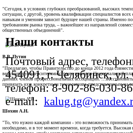
"Сегодня, в условиях глубоких преобразований, высоких темп
ситуации, с другой, уровень квалификации специалистов всех 
навыкам и умениям зависит будущее нашей страны. Именно по
требованиям рынка труда, – важнейшее из направлений совмес
общественных объединений".
Наши контакты
В.В. Путин
Почтовый адрес, телефоны
"Предлагаю, чтобы Правительство до конца 2012 года совмес
454091, г. Челябинск, ул
ведущими университетами страны приняло Национальный план
данных членов профессиональных ассоциаций. …восстановить
телефон:
8-902-86-030-86
привязать их к конкретным технологиям, представленным на 
e-mail:
kalug.tg@yandex.
Шохин А.Н.
"То, что нужно каждой компании - это возможность принимать
необходимо, и в тот момент времени, когда требуется. Высок