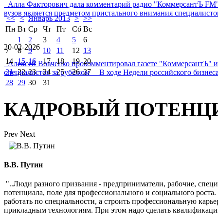
Алла Факторович дала комментарий радио "КоммерсантЪ FM"
вузов является предметом пристального внимания специалистов 
<<
<
Январь 2013
>
>>
Пн
Вт
Ср
Чт
Пт
Сб
Вс
1
2
3
4
5
6
20-02-2026
7
8
9
10
11
12
13
14
15
16
17
18
19
20
Алексей Вовченко прокомментировал газете "КоммерсантЪ" 
21
22
23
24
25
26
27
специалистов за рубежом В ходе Недели российского бизнеса
28
29
30
31
КАДРОВЫЙ ПОТЕНЦ
Prev
Next
В.В. Путин
"..Люди разного призвания - предприниматели, рабочие, спец
потенциала, поле для профессионального и социального роста
работать по специальности, а строить профессиональную карь
прикладным технологиям. При этом надо сделать квалификаци