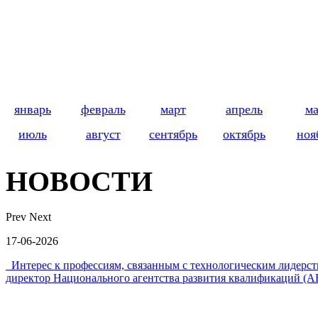
январь
февраль
март
апрель
м
июль
август
сентябрь
октябрь
ноя
НОВОСТИ
Prev
Next
17-06-2026
Интерес к профессиям, связанным с технологическим лидер
директор Национального агентства развития квалификаций (А