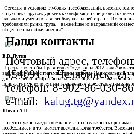
"Сегодня, в условиях глубоких преобразований, высоких темп
ситуации, с другой, уровень квалификации специалистов всех 
навыкам и умениям зависит будущее нашей страны. Именно по
требованиям рынка труда, – важнейшее из направлений совмес
общественных объединений".
Наши контакты
В.В. Путин
Почтовый адрес, телефоны
"Предлагаю, чтобы Правительство до конца 2012 года совмес
454091, г. Челябинск, ул
ведущими университетами страны приняло Национальный план
данных членов профессиональных ассоциаций. …восстановить
телефон:
8-902-86-030-86
привязать их к конкретным технологиям, представленным на 
e-mail:
kalug.tg@yandex.
Шохин А.Н.
"То, что нужно каждой компании - это возможность принимать
необходимо, и в тот момент времени, когда требуется. Высок
важны для того, чтобы компании оставались конкурентоспос