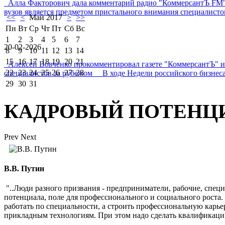
Алла Факторович дала комментарий радио "КоммерсантЪ FM"
вузов является предметом пристального внимания специалистов 
<<
<
Май 2017
>
>>
Пн
Вт
Ср
Чт
Пт
Сб
Вс
1
2
3
4
5
6
7
20-02-2026
8
9
10
11
12
13
14
15
16
17
18
19
20
21
Алексей Вовченко прокомментировал газете "КоммерсантЪ" 
22
23
24
25
26
27
28
специалистов за рубежом В ходе Недели российского бизнеса
29
30
31
КАДРОВЫЙ ПОТЕНЦ
Prev
Next
В.В. Путин
"..Люди разного призвания - предприниматели, рабочие, спец
потенциала, поле для профессионального и социального роста
работать по специальности, а строить профессиональную карь
прикладным технологиям. При этом надо сделать квалификаци