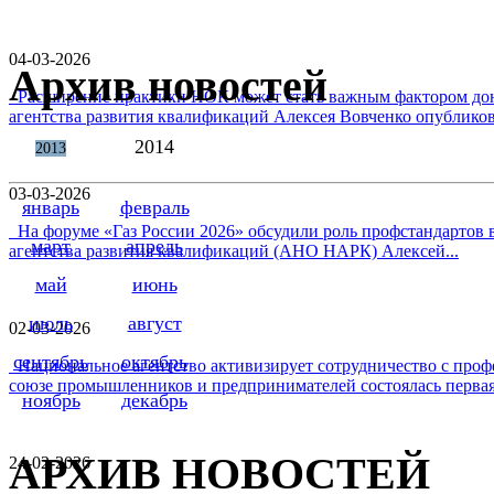
04-03-2026
Архив новостей
Расширение практики НОК может стать важным фактором дон
агентства развития квалификаций Алексея Вовченко опубликова
2014
2013
03-03-2026
январь
февраль
На форуме «Газ России 2026» обсудили роль профстандартов в
март
апрель
агентства развития квалификаций (АНО НАРК) Алексей...
май
июнь
июль
август
02-03-2026
сентябрь
октябрь
Национальное агентство активизирует сотрудничество с проф
союзе промышленников и предпринимателей состоялась первая 
ноябрь
декабрь
АРХИВ НОВОСТЕЙ
24-02-2026