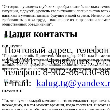
"Сегодня, в условиях глубоких преобразований, высоких темп
ситуации, с другой, уровень квалификации специалистов всех 
навыкам и умениям зависит будущее нашей страны. Именно по
требованиям рынка труда, – важнейшее из направлений совмес
общественных объединений".
Наши контакты
В.В. Путин
Почтовый адрес, телефоны
"Предлагаю, чтобы Правительство до конца 2012 года совмес
454091, г. Челябинск, ул
ведущими университетами страны приняло Национальный план
данных членов профессиональных ассоциаций. …восстановить
телефон:
8-902-86-030-86
привязать их к конкретным технологиям, представленным на 
e-mail:
kalug.tg@yandex.
Шохин А.Н.
"То, что нужно каждой компании - это возможность принимать
необходимо, и в тот момент времени, когда требуется. Высок
важны для того, чтобы компании оставались конкурентоспос