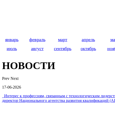
январь
февраль
март
апрель
м
июль
август
сентябрь
октябрь
ноя
НОВОСТИ
Prev
Next
17-06-2026
Интерес к профессиям, связанным с технологическим лидер
директор Национального агентства развития квалификаций (А