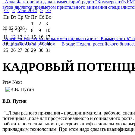
Алла Факторович дала комментарий радио "КоммерсантЪ FM"
вузов является предметом пристального внимания специалистов 
<<
<
Май 2015
>
>>
Пн
Вт
Ср
Чт
Пт
Сб
Вс
1
2
3
20-02-2026
4
5
6
7
8
9
10
11
12
13
14
15
16
17
Алексей Вовченко прокомментировал газете "КоммерсантЪ" 
18
19
20
21
22
23
24
специалистов за рубежом В ходе Недели российского бизнеса
25
26
27
28
29
30
31
КАДРОВЫЙ ПОТЕНЦ
Prev
Next
В.В. Путин
"..Люди разного призвания - предприниматели, рабочие, спец
потенциала, поле для профессионального и социального роста
работать по специальности, а строить профессиональную карь
прикладным технологиям. При этом надо сделать квалификаци