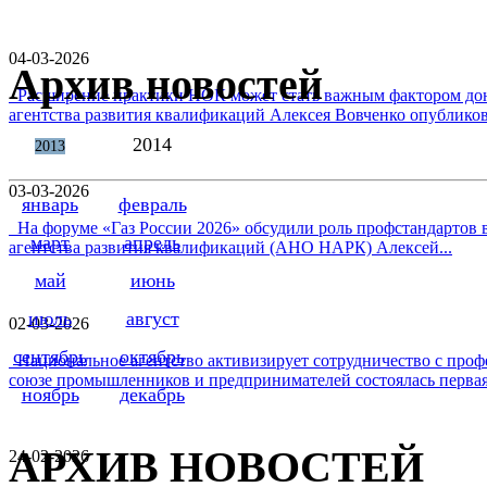
04-03-2026
Архив новостей
Расширение практики НОК может стать важным фактором дон
агентства развития квалификаций Алексея Вовченко опубликова
2014
2013
03-03-2026
январь
февраль
На форуме «Газ России 2026» обсудили роль профстандартов в
март
апрель
агентства развития квалификаций (АНО НАРК) Алексей...
май
июнь
июль
август
02-03-2026
сентябрь
октябрь
Национальное агентство активизирует сотрудничество с проф
союзе промышленников и предпринимателей состоялась первая 
ноябрь
декабрь
АРХИВ НОВОСТЕЙ
24-02-2026